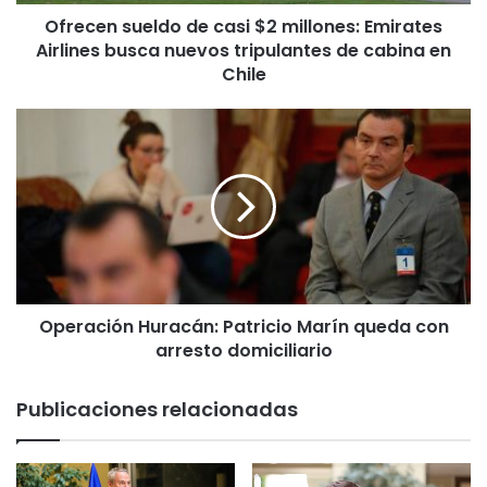
u
Ofrecen sueldo de casi $2 millones: Emirates
e
Airlines busca nuevos tripulantes de cabina en
l
d
Chile
o
d
O
e
p
c
e
a
r
s
a
i
c
$
i
2
ó
m
n
i
Operación Huracán: Patricio Marín queda con
H
l
arresto domiciliario
u
l
r
o
a
Publicaciones relacionadas
n
c
e
á
s
n
:
: