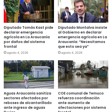
E
P
m
a
i
t
r
r
a
i
Diputado Tomás Kast pide
Diputado Montalva insiste
t
c
declarar emergencia
al Gobierno en declarar
e
i
agrícola en La Araucanía
emergencia agrícola en La
s
por daños del sistema
Araucanía: “Necesitamos
o
A
frontal
que esto sea ya”
M
i
a
agosto 4, 2026
agosto 4, 2026
r
r
l
í
i
n
n
q
e
u
s
e
b
d
Aguas Araucanía sanitiza
COE comunal de Temuco
u
a
sectores afectados por
refuerza coordinación
s
c
reboses de alcantarillado
ante aumento de
c
o
ante ingreso de aguas
afectaciones por sistema
a
n