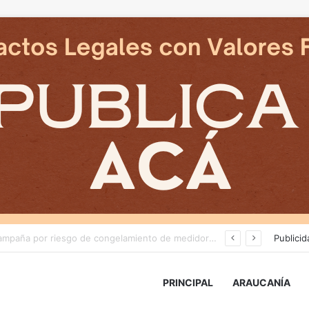
Deportes Temuco termina relación contractual con Arturo Sanhueza tras derrota ante Copiapó
Publicid
PRINCIPAL
ARAUCANÍA