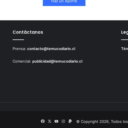
Haz un Aporte
Contáctanos
Le
Prensa:
contacto@temucodiario.cl
Tér
Comercial:
publicidad@temucodiario.cl
Facebook
X
YouTube
Instagram
PayPal
© Copyright 2026, Todos lo