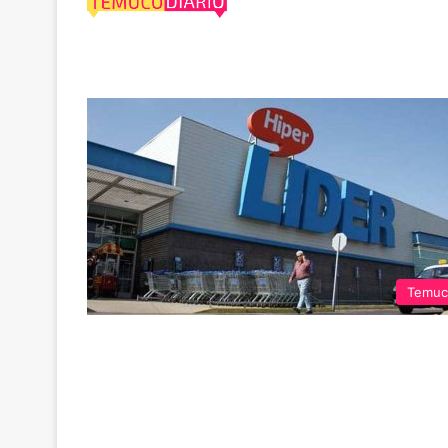
Walmart en Chil
Temuc