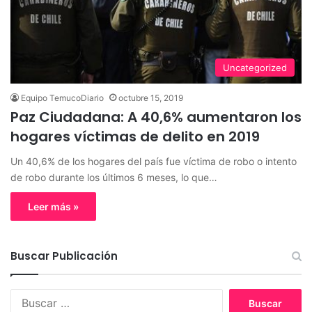
Uncategorized
Equipo TemucoDiario
octubre 15, 2019
Paz Ciudadana: A 40,6% aumentaron los
hogares víctimas de delito en 2019
Un 40,6% de los hogares del país fue víctima de robo o intento
de robo durante los últimos 6 meses, lo que…
Leer más »
Buscar Publicación
B
u