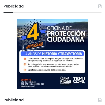
c
Publicidad
a
r
:
Publicidad