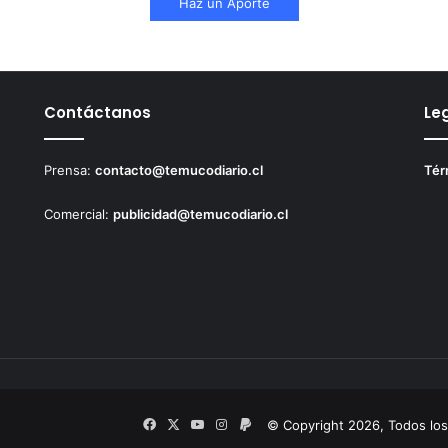
Haz un Aporte
Contáctanos
Le
Prensa:
contacto@temucodiario.cl
Tér
Comercial:
publicidad@temucodiario.cl
Facebook
X
YouTube
Instagram
PayPal
© Copyright 2026, Todos lo