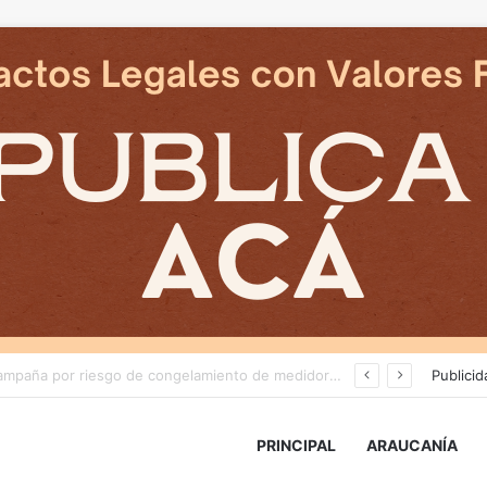
Deportes Temuco termina relación contractual con Arturo Sanhueza tras derrota ante Copiapó
Publicid
PRINCIPAL
ARAUCANÍA