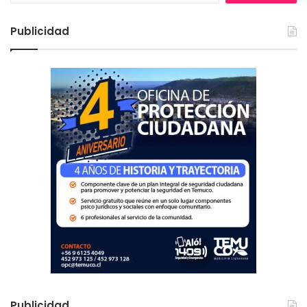
s
c
Publicidad
a
r
:
Publicidad