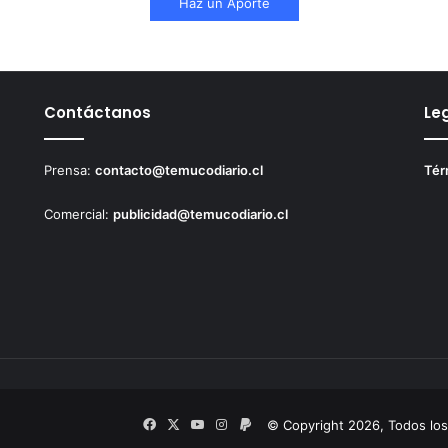
Haz un Aporte
Contáctanos
Le
Prensa:
contacto@temucodiario.cl
Tér
Comercial:
publicidad@temucodiario.cl
Facebook
X
YouTube
Instagram
PayPal
© Copyright 2026, Todos lo