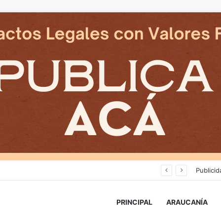
Ministro, diputado y alcaldesa afirman que emergencias continuaran y piden mas accion a electricas
Publicid
PRINCIPAL
ARAUCANÍA