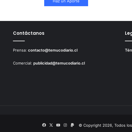
Haz un Aporte
Contáctanos
Le
Prensa:
contacto@temucodiario.cl
Tér
Comercial:
publicidad@temucodiario.cl
Facebook
X
YouTube
Instagram
PayPal
© Copyright 2026, Todos lo