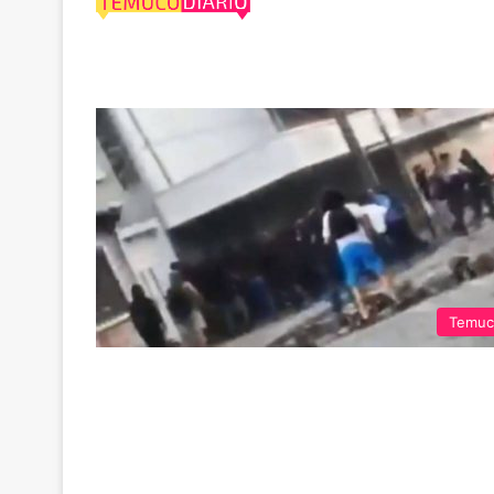
saqueo
Temuc