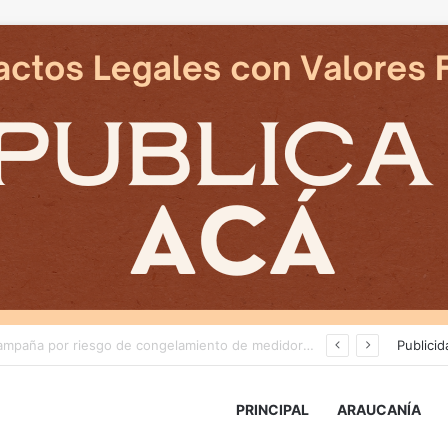
Deportes Temuco termina relación contractual con Arturo Sanhueza tras derrota ante Copiapó
Publicid
PRINCIPAL
ARAUCANÍA