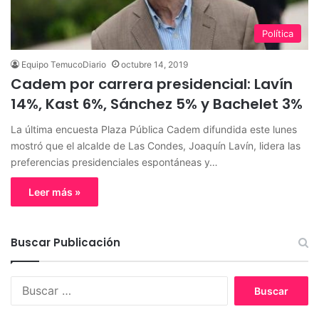
Política
Equipo TemucoDiario
octubre 14, 2019
Cadem por carrera presidencial: Lavín
14%, Kast 6%, Sánchez 5% y Bachelet 3%
La última encuesta Plaza Pública Cadem difundida este lunes
mostró que el alcalde de Las Condes, Joaquín Lavín, lidera las
preferencias presidenciales espontáneas y…
Leer más »
Buscar Publicación
B
u
s