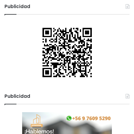
c
Publicidad
a
r
:
Publicidad