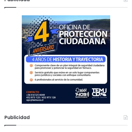
a
r
:
Publicidad