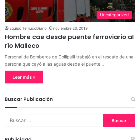
Uncategorized
Equipo TemucoDiario
noviembre 26, 2019
Hombre cae desde puente ferroviario al
río Malleco
Personal de Bomberos de Collipulli trabajó en el rescate de una
persona que cayó a las aguas desde el puente…
Leer más »
Buscar Publicación
B
u
s
c
Publicidad