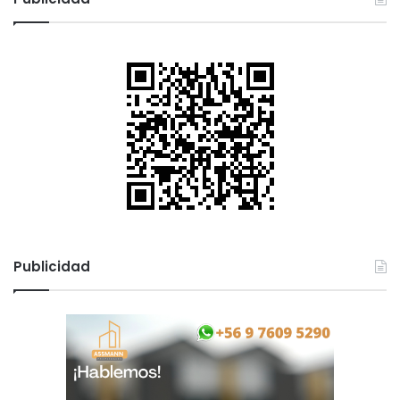
a
r
:
Publicidad