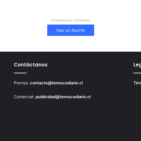
Colaboración Voluntaria
Haz un Aporte
Contáctanos
Le
Prensa:
contacto@temucodiario.cl
Tér
Comercial:
publicidad@temucodiario.cl