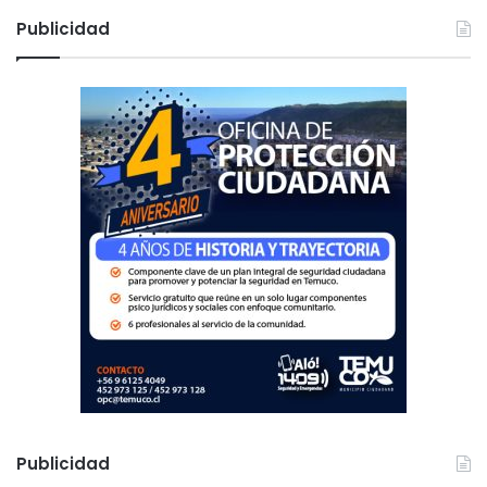
c
Publicidad
a
r
:
Publicidad