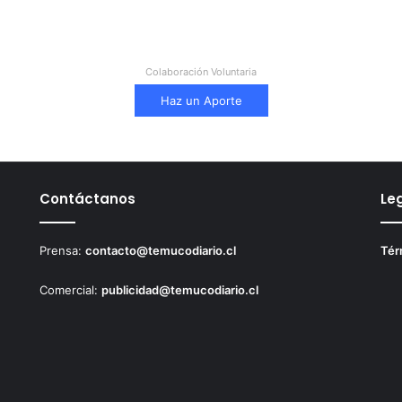
Colaboración Voluntaria
Haz un Aporte
Contáctanos
Le
Prensa:
contacto@temucodiario.cl
Tér
Comercial:
publicidad@temucodiario.cl