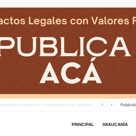
Deportes Temuco termina relación contractual con Arturo Sanhueza tras derrota ante Copiapó
Publicid
PRINCIPAL
ARAUCANÍA