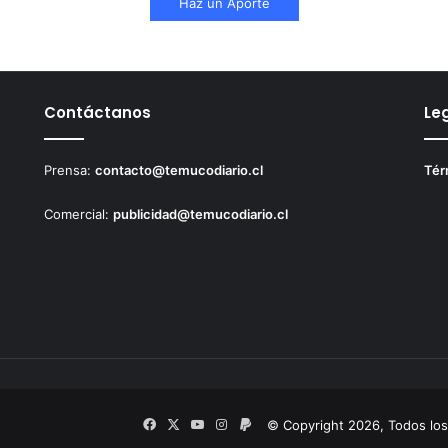
Haz un Aporte
Contáctanos
Le
Prensa:
contacto@temucodiario.cl
Tér
Comercial:
publicidad@temucodiario.cl
Facebook
X
YouTube
Instagram
PayPal
© Copyright 2026, Todos lo