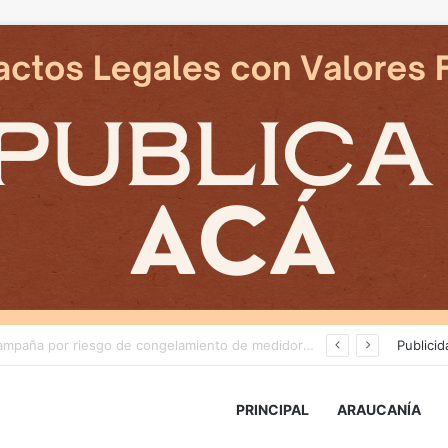
Deportes Temuco termina relación contractual con Arturo Sanhueza tras derrota ante Copiapó
Publicid
PRINCIPAL
ARAUCANÍA