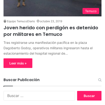
Temuco
Equipo TemucoDiario
octubre 23, 2019
Joven herido con perdigón es detenido
por militares en Temuco
Tras registrarse una manifestación pacífica en la plaza
Dagoberto Godoy, operativos militares ingresaron hasta el
estacionamiento del hospital regional de…
Leer más »
Buscar Publicación
B
u
s