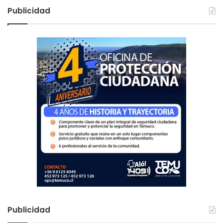
c
Publicidad
a
r
:
Publicidad