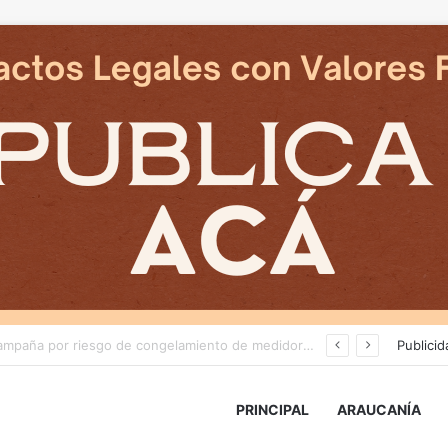
Deportes Temuco termina relación contractual con Arturo Sanhueza tras derrota ante Copiapó
Publicid
PRINCIPAL
ARAUCANÍA