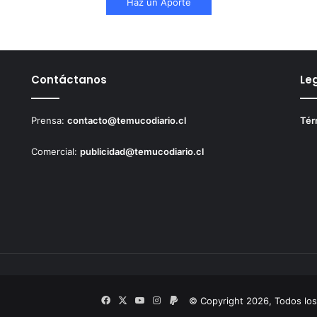
Haz un Aporte
Contáctanos
Le
Prensa:
contacto@temucodiario.cl
Tér
Comercial:
publicidad@temucodiario.cl
Facebook
X
YouTube
Instagram
PayPal
© Copyright 2026, Todos lo