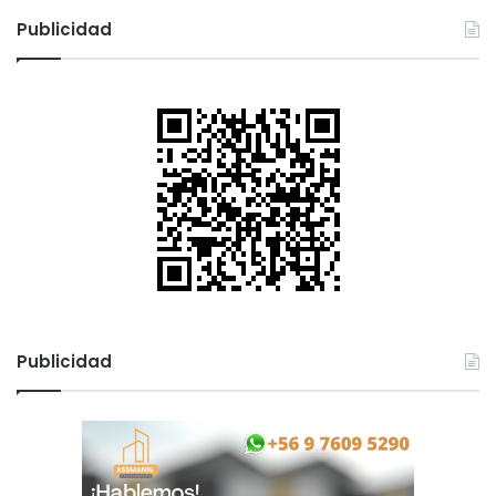
c
Publicidad
a
r
:
Publicidad