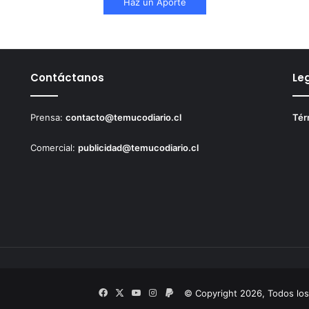
Haz un Aporte
Contáctanos
Le
Prensa:
contacto@temucodiario.cl
Tér
Comercial:
publicidad@temucodiario.cl
Facebook
X
YouTube
Instagram
PayPal
© Copyright 2026, Todos lo