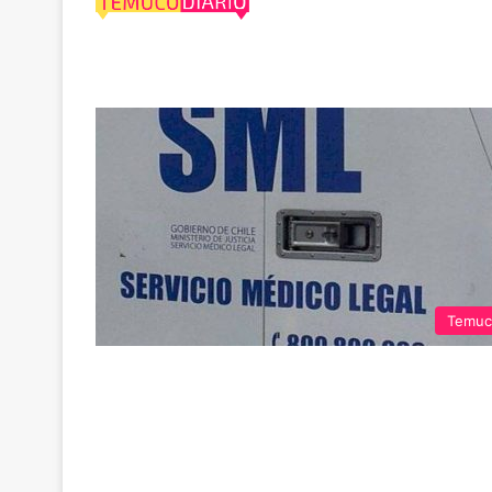
Exhumarán
Temuc