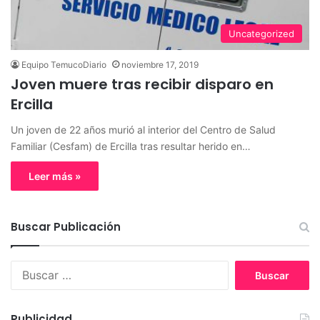
Uncategorized
Equipo TemucoDiario
noviembre 17, 2019
Joven muere tras recibir disparo en
Ercilla
Un joven de 22 años murió al interior del Centro de Salud
Familiar (Cesfam) de Ercilla tras resultar herido en…
Leer más »
Buscar Publicación
B
u
s
c
Publicidad