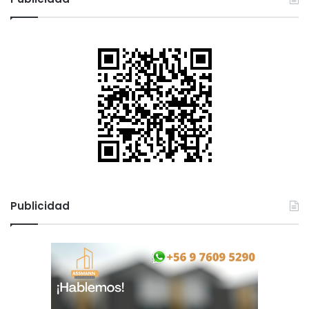
a
r
:
Publicidad