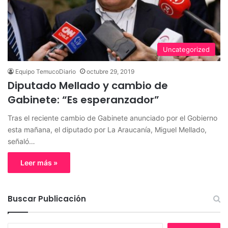
Uncategorized
Equipo TemucoDiario
octubre 29, 2019
Diputado Mellado y cambio de
Gabinete: “Es esperanzador”
Tras el reciente cambio de Gabinete anunciado por el Gobierno
esta mañana, el diputado por La Araucanía, Miguel Mellado,
señaló…
Leer más »
Buscar Publicación
B