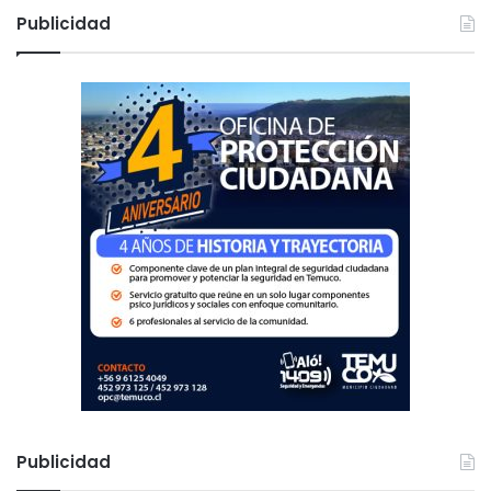
c
Publicidad
a
r
:
Publicidad