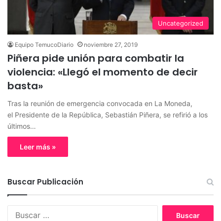
Uncategorized
Equipo TemucoDiario
noviembre 27, 2019
Piñera pide unión para combatir la
violencia: «Llegó el momento de decir
basta»
Tras la reunión de emergencia convocada en La Moneda,
el Presidente de la República, Sebastián Piñera, se refirió a los
últimos…
Leer más »
Buscar Publicación
B
u