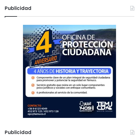
c
Publicidad
a
r
:
Publicidad