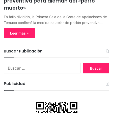
preventiva para alemán del «perro
muerto»
En fallo dividido, la Primera Sala de la Corte de Apelaciones de
Temuco confirmó la medida cautelar de prisión preventiva…
Leer más »
Buscar Publicación
B
u
s
c
Publicidad
a
r
: