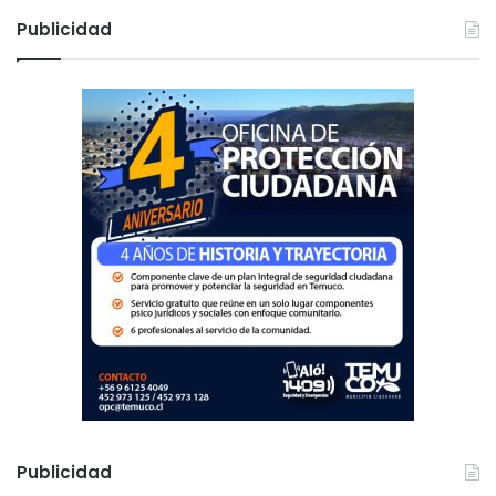
c
Publicidad
a
r
:
Publicidad