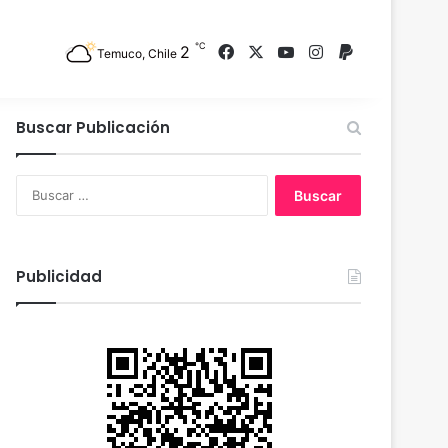
℃
2
Facebook
X
YouTube
Instagram
PayPal
Temuco, Chile
Buscar Publicación
B
u
s
c
a
Publicidad
r
: