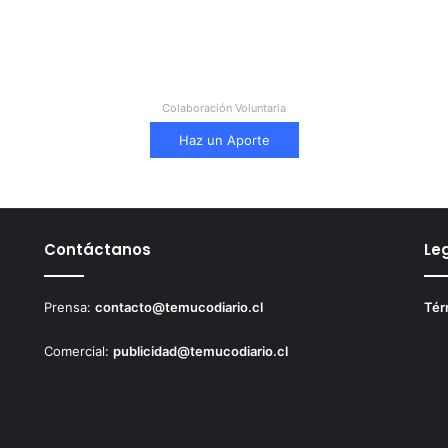
Colaboración Voluntaria
Haz un Aporte
Contáctanos
Le
Prensa:
contacto@temucodiario.cl
Tér
Comercial:
publicidad@temucodiario.cl