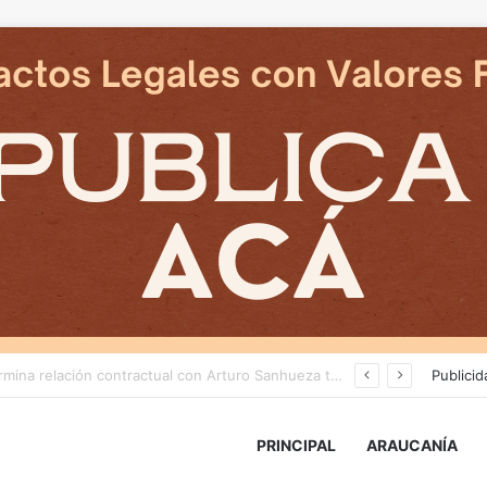
Cámaras municipales de Temuco detectaron la comercialización de tonelada y media de mercadería asiática ilegal
Publicid
PRINCIPAL
ARAUCANÍA