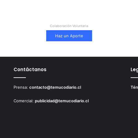
Colaboración Voluntaria
Haz un Aporte
Contáctanos
Le
Prensa:
contacto@temucodiario.cl
Tér
Comercial:
publicidad@temucodiario.cl