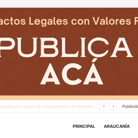
Deportes Temuco termina relación contractual con Arturo Sanhueza tras derrota ante Copiapó
Publicid
PRINCIPAL
ARAUCANÍA