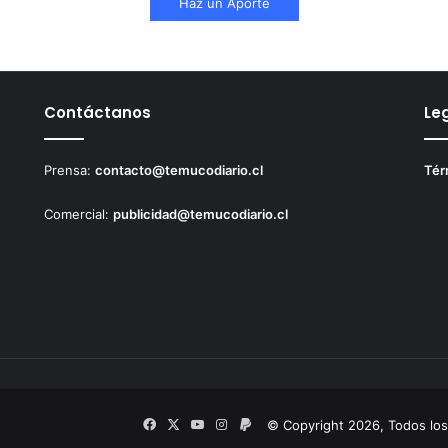
Haz un Aporte
Contáctanos
Le
Prensa:
contacto@temucodiario.cl
Tér
Comercial:
publicidad@temucodiario.cl
Facebook
X
YouTube
Instagram
PayPal
© Copyright 2026, Todos lo