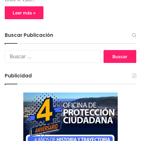
Leer más »
Buscar Publicación
B
u
s
c
Publicidad
a
r
: