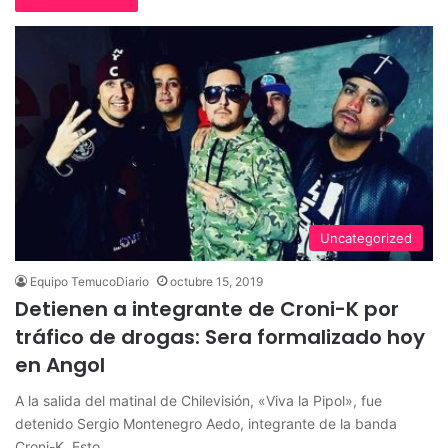
Uncategorized
Equipo TemucoDiario
octubre 15, 2019
Detienen a integrante de Croni-K por
tráfico de drogas: Sera formalizado hoy
en Angol
A la salida del matinal de Chilevisión, «Viva la Pipol», fue
detenido Sergio Montenegro Aedo, integrante de la banda
Croni-K. Esto…