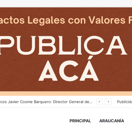
an en reposicion de energia en La Araucania
Publicid
PRINCIPAL
ARAUCANÍA