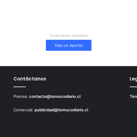
Colaboración Voluntaria
Haz un Aporte
Contáctanos
Le
Prensa:
contacto@temucodiario.cl
Tér
Comercial:
publicidad@temucodiario.cl