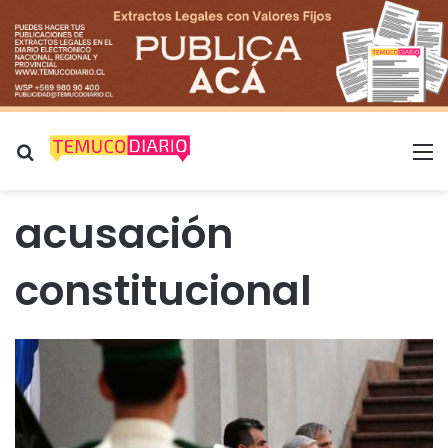
Buscar por
M
acusación
constitucional