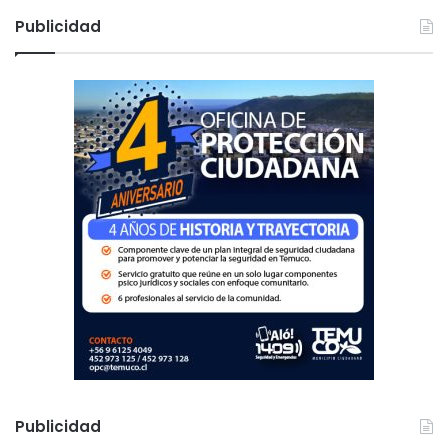
c
Publicidad
a
r
:
Publicidad