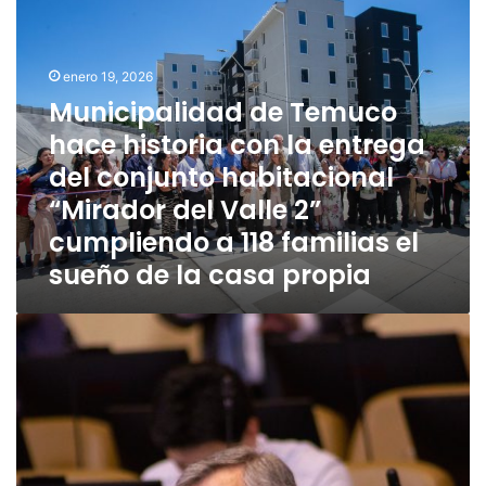
u
n
i
enero 19, 2026
c
Municipalidad de Temuco
i
p
hace historia con la entrega
a
del conjunto habitacional
l
“Mirador del Valle 2”
i
d
cumpliendo a 118 familias el
a
sueño de la casa propia
d
d
e
D
T
i
e
p
m
u
u
t
c
a
o
d
h
o