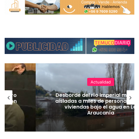
Actualidad
 cuatro
Desborde del río Imperial manti
icación
aisladas a miles de personas y d
or
viviendas bajo el agua en La
Araucanía