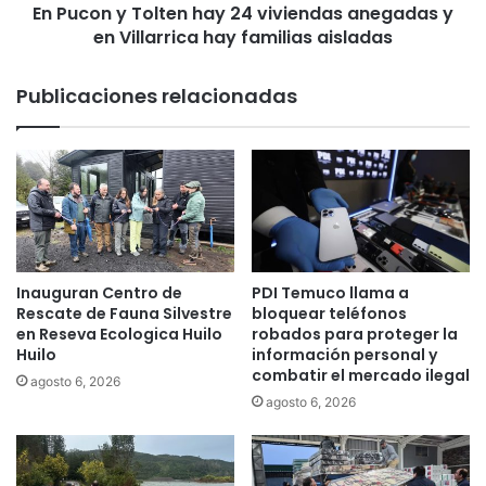
a
En Pucon y Tolten hay 24 viviendas anegadas y
o
r
en Villarrica hay familias aisladas
l
e
t
v
e
Publicaciones relacionadas
e
n
l
h
a
a
r
y
c
2
l
4
a
v
v
i
e
v
Inauguran Centro de
PDI Temuco llama a
s
i
Rescate de Fauna Silvestre
bloquear teléfonos
s
e
en Reseva Ecologica Huilo
robados para proteger la
o
Huilo
información personal y
n
combatir el mercado ilegal
b
d
agosto 6, 2026
r
a
agosto 6, 2026
e
s
l
a
a
n