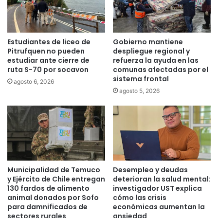
e
e
v
g
o
a
l
d
Estudiantes de liceo de
Gobierno mantiene
u
a
Pitrufquen no pueden
despliegue regional y
c
s
estudiar ante cierre de
refuerza la ayuda en las
i
y
ruta S-70 por socavon
comunas afectadas por el
ó
e
sistema frontal
agosto 6, 2026
n
n
agosto 5, 2026
d
V
e
i
l
l
a
l
r
a
e
r
p
r
r
i
Municipalidad de Temuco
Desempleo y deudas
o
c
y Ejército de Chile entregan
deterioran la salud mental:
d
a
130 fardos de alimento
investigador UST explica
u
h
animal donados por Sofo
cómo las crisis
c
para damnificados de
económicas aumentan la
a
sectores rurales
ansiedad
c
y