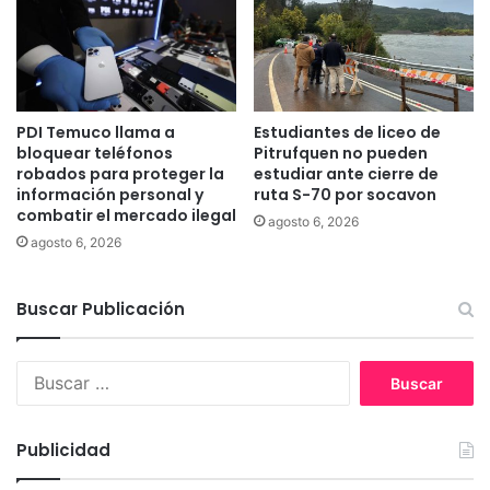
c
e
i
l
ó
e
n
c
c
t
o
PDI Temuco llama a
Estudiantes de liceo de
r
bloquear teléfonos
Pitrufquen no pueden
n
i
robados para proteger la
estudiar ante cierre de
t
c
información personal y
ruta S-70 por socavon
r
a
combatir el mercado ilegal
a
agosto 6, 2026
s
agosto 6, 2026
e
e
n
n
f
L
Buscar Publicación
e
a
r
A
m
r
B
e
a
u
d
u
s
a
c
c
Publicidad
d
a
a
e
n
r