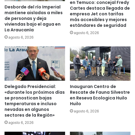
a
en Temuco: concejal Fredy
t
Desborde del río Imperial
d
Cartes destaca llegada de
mantiene aisladas a miles
r
empresa Jet con tarifas
v
de personas y deja
o
más accesibles y mejores
i
viviendas bajo el agua en
estándares de seguridad
d
e
La Araucanía
e
r
agosto 6, 2026
agosto 6, 2026
T
t
e
e
m
s
u
o
c
b
o
r
p
e
a
t
Delegado Presidencial:
Inauguran Centro de
r
o
«durante los próximos días
Rescate de Fauna Silvestre
a
r
se pronostican bajas
en Reseva Ecologica Huilo
p
m
temperaturas e incluso
Huilo
r
e
nevadas en algunos
agosto 6, 2026
o
sectores de la Región»
n
t
t
agosto 6, 2026
e
a
c
s