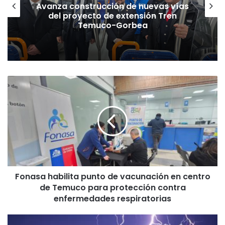
Avanza construcción de nuevas vías
del proyecto de extensión Tren
Temuco-Gorbea
F
o
n
a
s
a
h
a
b
Fonasa habilita punto de vacunación en centro
i
de Temuco para protección contra
l
i
enfermedades respiratorias
t
a
D