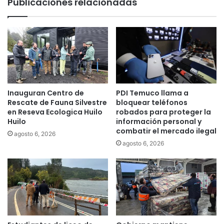
Publicaciones relacionadas
n
u
t
j
i
o
v
i
a
m
p
p
o
a
r
c
A
t
Inauguran Centro de
PDI Temuco llama a
l
o
Rescate de Fauna Silvestre
bloquear teléfonos
e
d
en Reseva Ecologica Huilo
robados para proteger la
r
Huilo
información personal y
e
combatir el mercado ilegal
t
l
agosto 6, 2026
a
a
agosto 6, 2026
A
s
m
h
a
e
r
l
i
a
l
d
l
a