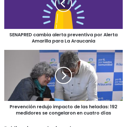
P
R
E
D
c
SENAPRED cambia alerta preventiva por Alerta
a
Amarilla para La Araucania
m
b
i
P
a
r
a
e
l
v
e
e
r
n
t
c
a
i
p
ó
r
Prevención redujo impacto de las heladas: 192
n
e
medidores se congelaron en cuatro días
r
v
e
e
d