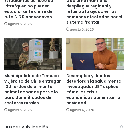
Estudiantes de liceo de
Gobierno mantiene
a
s
Pitrufquen no pueden
despliegue regional y
p
:
estudiar ante cierre de
refuerza la ayuda en las
a
1
ruta S-70 por socavon
comunas afectadas por el
r
9
sistema frontal
agosto 6, 2026
a
2
agosto 5, 2026
L
m
a
e
A
d
r
i
a
d
u
o
c
r
a
e
Municipalidad de Temuco
Desempleo y deudas
n
s
y Ejército de Chile entregan
deterioran la salud mental:
i
s
130 fardos de alimento
investigador UST explica
a
e
animal donados por Sofo
cómo las crisis
para damnificados de
económicas aumentan la
c
sectores rurales
ansiedad
o
n
agosto 5, 2026
agosto 4, 2026
g
e
Buscar Publicación
l