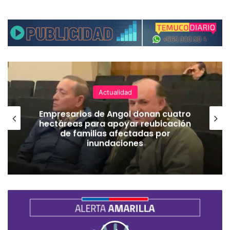
Actualidad
Empresarios de Angol donan cuatro
hectáreas para apoyar reubicación
de familias afectadas por
inundaciones
S
E
N
A