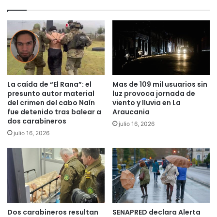
n
u
z
c
a
a
A
n
v
í
i
a
a
r
r
e
La caída de “El Rana”: el
Mas de 109 mil usuarios sin
a
c
presunto autor material
luz provoca jornada de
l
u
del crimen del cabo Naín
viento y lluvia en La
p
p
fue detenido tras balear a
Araucania
l
dos carabineros
e
julio 16, 2026
a
r
julio 16, 2026
n
a
t
$
e
1
l
.
d
3
e
9
a
7
Dos carabineros resultan
SENAPRED declara Alerta
v
m