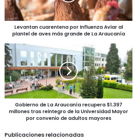
t
a
n
c
Levantan cuarentena por Influenza Aviar al
u
plantel de aves más grande de La Araucanía
a
r
e
G
n
o
t
b
e
i
n
e
a
r
p
n
o
o
r
d
I
Gobierno de La Araucanía recupera $1.397
e
n
millones tras reintegro de la Universidad Mayor
L
f
a
por convenio de adultos mayores
l
A
u
r
Publicaciones relacionadas
e
a