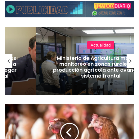
Actualidad
ineros:
Ministerio de Agricultura manti
l PC a
monitoreo en zonas rurales y 
derogar
producción agrícola ante avance
amal
sistema frontal
L
e
v
a
n