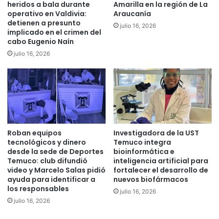
heridos a bala durante
Amarilla en la región de La
e
i
operativo en Valdivia:
Araucanía
s
l
detienen a presunto
m
julio 16, 2026
l
implicado en el crimen del
á
o
cabo Eugenio Naín
s
n
julio 16, 2026
g
e
r
s
a
t
n
r
d
a
e
s
d
r
e
e
Roban equipos
Investigadora de la UST
L
i
tecnológicos y dinero
Temuco integra
a
n
desde la sede de Deportes
bioinformática e
A
t
Temuco: club difundió
inteligencia artificial para
r
video y Marcelo Salas pidió
fortalecer el desarrollo de
e
ayuda para identificar a
nuevos biofármacos
a
g
los responsables
u
r
julio 16, 2026
c
o
julio 16, 2026
a
d