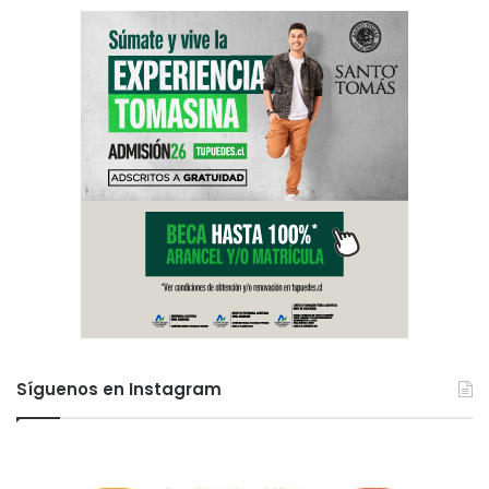
r
e
s
Síguenos en Instagram