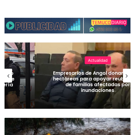
Actualidad
emuco
Empresarios de Angol donan cua
ión de
hectáreas para apoyar reubicac
dería
de familias afectadas por
inundaciones
L
a
l