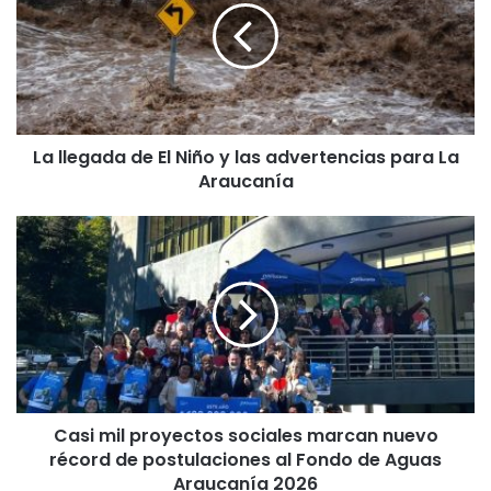
l
e
g
a
d
a
La llegada de El Niño y las advertencias para La
d
Araucanía
e
E
l
C
N
a
i
s
ñ
i
o
m
y
i
l
l
a
p
s
r
a
Casi mil proyectos sociales marcan nuevo
o
d
récord de postulaciones al Fondo de Aguas
y
v
e
Araucanía 2026