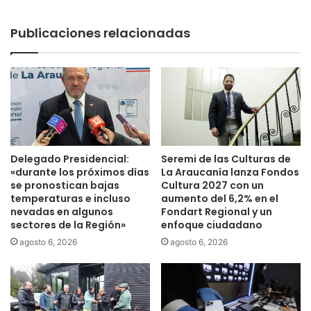
e
c
r
t
Publicaciones relacionadas
t
o
e
s
n
s
c
o
i
c
a
i
s
a
p
l
a
e
Delegado Presidencial:
Seremi de las Culturas de
r
s
«durante los próximos días
La Araucanía lanza Fondos
a
m
se pronostican bajas
Cultura 2027 con un
L
a
temperaturas e incluso
aumento del 6,2% en el
a
nevadas en algunos
Fondart Regional y un
r
sectores de la Región»
enfoque ciudadano
A
c
r
a
agosto 6, 2026
agosto 6, 2026
a
n
u
n
c
u
a
e