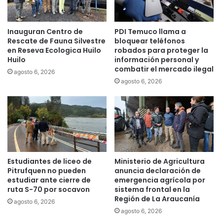
n
v
í
o
a
r
Inauguran Centro de
PDI Temuco llama a
é
Rescate de Fauna Silvestre
bloquear teléfonos
c
en Reseva Ecologica Huilo
robados para proteger la
o
Huilo
información personal y
r
combatir el mercado ilegal
agosto 6, 2026
d
agosto 6, 2026
d
e
p
o
s
t
u
l
Estudiantes de liceo de
Ministerio de Agricultura
a
Pitrufquen no pueden
anuncia declaración de
c
estudiar ante cierre de
emergencia agrícola por
i
ruta S-70 por socavon
sistema frontal en la
Región de La Araucanía
o
agosto 6, 2026
n
agosto 6, 2026
e