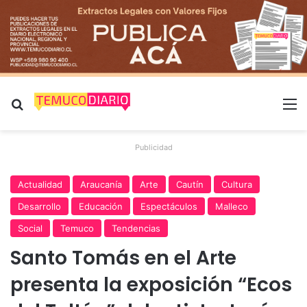
Buscar por
M
Publicidad
Actualidad
Araucanía
Arte
Cautín
Cultura
Desarrollo
Educación
Espectáculos
Malleco
Social
Temuco
Tendencias
Santo Tomás en el Arte
presenta la exposición “Ecos