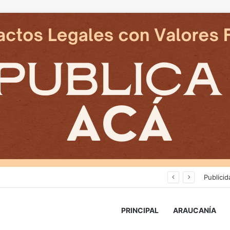
Avanza construcción de nuevas vías del proyecto de extensión Tren Temuco-Gorbea
Publicid
PRINCIPAL
ARAUCANÍA