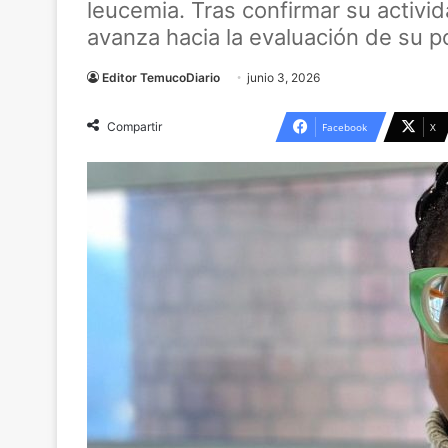
leucemia. Tras confirmar su activid
avanza hacia la evaluación de su p
Editor TemucoDiario
junio 3, 2026
Compartir
Facebook
X