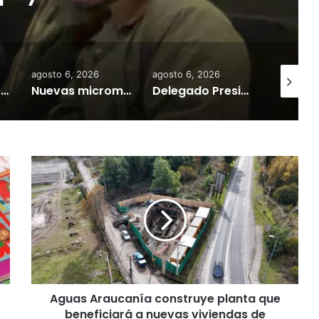
das por inundaciones
agosto 6, 2026
agosto 6, 2026
agosto 6,
Desborde del río Imperial mantiene aisladas a miles de personas y deja viviendas bajo el agua en La Araucanía
Nuevas micromovilidades en Temuco: concejal Fredy Cartes destaca llegada de empresa Jet con tarifas más accesibles y mejores estándares de seguridad
Delegado Presidencial: «durante los próximos días se pronostican bajas temperaturas e incluso nevadas en algunos sectores de la Región»
A
g
u
a
s
A
r
a
u
Aguas Araucanía construye planta que
c
beneficiará a nuevas viviendas de
a