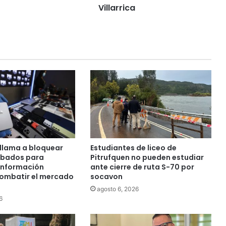
n
Villarrica
í
a
c
o
n
s
t
r
u
y
e
p
l
llama a bloquear
Estudiantes de liceo de
a
obados para
Pitrufquen no pueden estudiar
n
 información
ante cierre de ruta S-70 por
t
combatir el mercado
socavon
a
agosto 6, 2026
q
6
u
e