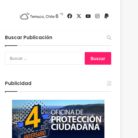
℃
6
Facebook
X
YouTube
Instagram
PayPal
Temuco, Chile
Buscar Publicación
B
u
s
c
a
Publicidad
r
: