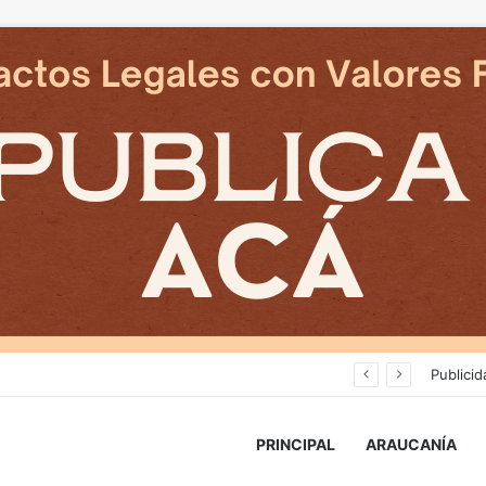
Cámaras municipales de Temuco detectaron la comercialización de tonelada y media de mercadería asiática ilegal
Publicid
PRINCIPAL
ARAUCANÍA