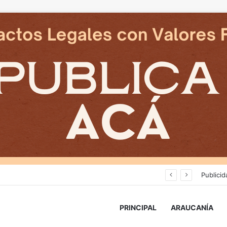
Delegado Presidencial: «durante los próximos días se pronostican bajas temperaturas e incluso nevadas en algunos sectores de la Región»
Publicid
PRINCIPAL
ARAUCANÍA