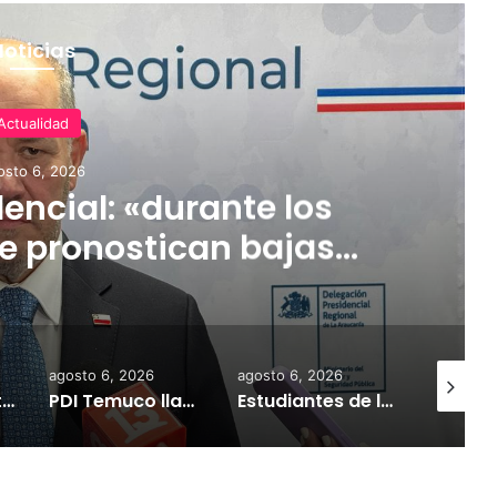
Noticias
Actualidad
osto 6, 2026
encial: «durante los
e pronostican bajas
 incluso nevadas en
res de la Región»
agosto 6, 2026
agosto 6, 2026
agosto 6,
Inauguran Centro de Rescate de Fauna Silvestre en Reseva Ecologica Huilo Huilo
PDI Temuco llama a bloquear teléfonos robados para proteger la información personal y combatir el mercado ilegal
Estudiantes de liceo de Pitrufquen no pueden estudiar ante cierre de ruta S-70 por socavon