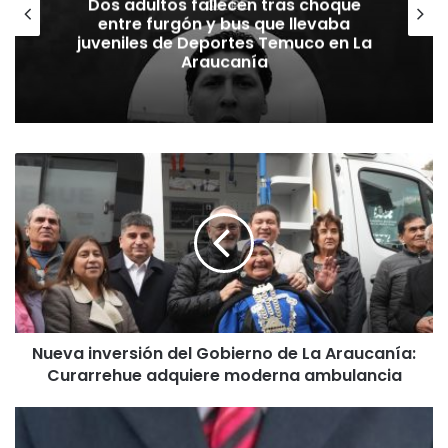
Dos adultos fallecen tras choque
entre furgón y bus que llevaba
juveniles de Deportes Temuco en La
Araucanía
N
u
e
v
a
i
n
v
e
Nueva inversión del Gobierno de La Araucanía:
r
Curarrehue adquiere moderna ambulancia
s
i
ó
F
n
a