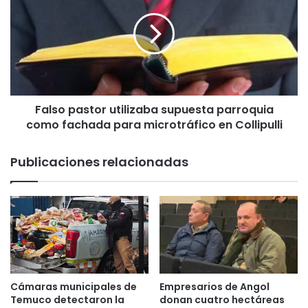
d
l
e
s
l
o
G
p
o
a
b
s
i
t
e
Falso pastor utilizaba supuesta parroquia
o
r
como fachada para microtráfico en Collipulli
r
n
u
o
t
Publicaciones relacionadas
d
i
e
l
L
i
a
z
A
a
r
b
a
a
u
s
c
u
Cámaras municipales de
Empresarios de Angol
a
p
Temuco detectaron la
donan cuatro hectáreas