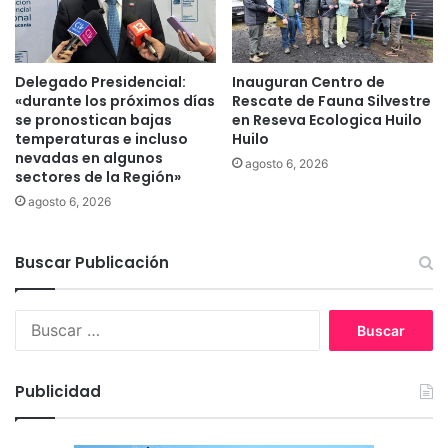
m
a
o
d
d
a
e
Delegado Presidencial:
Inauguran Centro de
p
«durante los próximos días
Rescate de Fauna Silvestre
r
a
se pronostican bajas
en Reseva Ecologica Huilo
n
r
temperaturas e incluso
Huilo
a
a
nevadas en algunos
a
agosto 6, 2026
m
sectores de la Región»
m
i
agosto 6, 2026
b
c
u
r
l
o
Buscar Publicación
a
t
n
r
c
á
B
i
f
u
a
i
s
c
c
Publicidad
o
a
e
r
n
: