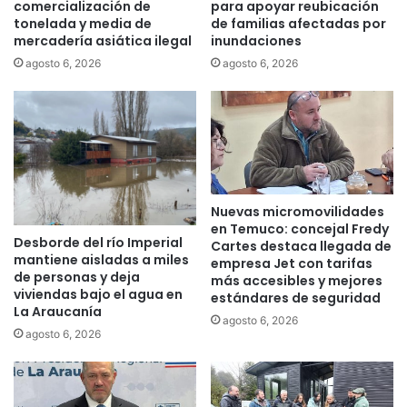
n
u
comercialización de
para apoyar reubicación
í
tonelada y media de
de familias afectadas por
e
mercadería asiática ilegal
inundaciones
a
s
:
t
agosto 6, 2026
agosto 6, 2026
C
a
u
p
r
a
a
r
r
r
r
o
e
q
Nuevas micromovilidades
h
u
en Temuco: concejal Fredy
u
i
Desborde del río Imperial
Cartes destaca llegada de
e
a
mantiene aisladas a miles
empresa Jet con tarifas
a
c
de personas y deja
más accesibles y mejores
d
o
viviendas bajo el agua en
estándares de seguridad
q
m
La Araucanía
agosto 6, 2026
u
o
agosto 6, 2026
i
f
e
a
r
c
e
h