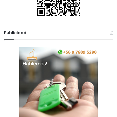
o
l
Publicidad