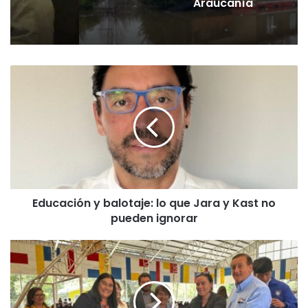
Araucanía
E
d
u
c
a
c
i
ó
n
Educación y balotaje: lo que Jara y Kast no
y
pueden ignorar
b
a
l
G
o
o
t
b
a
i
j
e