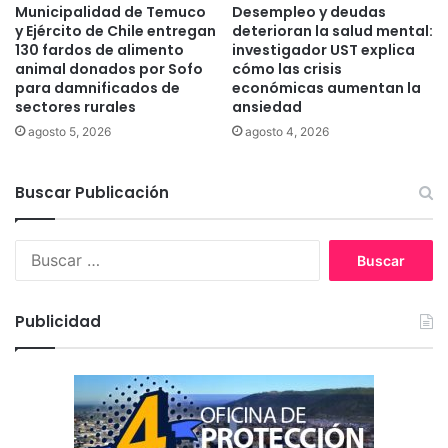
a
Municipalidad de Temuco
Desempleo y deudas
2
y Ejército de Chile entregan
deterioran la salud mental:
2
130 fardos de alimento
investigador UST explica
9
animal donados por Sofo
cómo las crisis
e
para damnificados de
económicas aumentan la
sectores rurales
ansiedad
s
t
agosto 5, 2026
agosto 4, 2026
u
d
Buscar Publicación
i
a
n
B
t
u
e
s
s
c
d
Publicidad
a
e
r
l
:
a
E
s
c