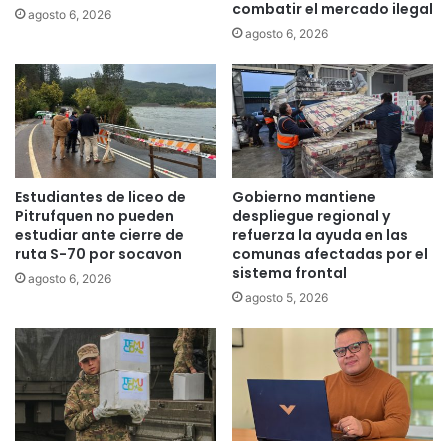
d
combatir el mercado ilegal
r
agosto 6, 2026
e
a
agosto 6, 2026
n
e
i
s
g
t
n
r
o
u
r
c
a
t
Estudiantes de liceo de
Gobierno mantiene
r
u
Pitrufquen no pueden
despliegue regional y
r
estudiar ante cierre de
refuerza la ayuda en las
a
ruta S-70 por socavon
comunas afectadas por el
e
sistema frontal
agosto 6, 2026
d
agosto 5, 2026
u
c
a
t
i
v
a