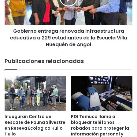
e
r
:
n
l
o
o
e
q
Gobierno entrega renovada infraestructura
n
u
educativa a 229 estudiantes de la Escuela Villa
t
e
r
Huequén de Angol
J
e
a
g
Publicaciones relacionadas
r
a
a
r
y
e
K
n
a
o
s
v
t
a
n
d
o
a
Inauguran Centro de
PDI Temuco llama a
p
i
Rescate de Fauna Silvestre
bloquear teléfonos
u
n
en Reseva Ecologica Huilo
robados para proteger la
e
f
Huilo
información personal y