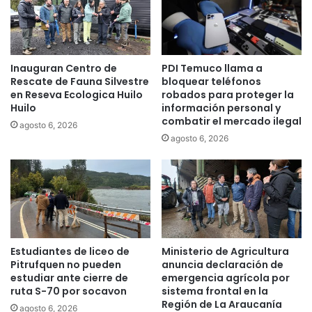
s
i
d
e
Inauguran Centro de
PDI Temuco llama a
n
Rescate de Fauna Silvestre
bloquear teléfonos
c
en Reseva Ecologica Huilo
robados para proteger la
i
Huilo
información personal y
a
combatir el mercado ilegal
agosto 6, 2026
l
agosto 6, 2026
e
n
T
e
m
u
c
o
Estudiantes de liceo de
Ministerio de Agricultura
y
Pitrufquen no pueden
anuncia declaración de
c
estudiar ante cierre de
emergencia agrícola por
o
ruta S-70 por socavon
sistema frontal en la
Región de La Araucanía
n
agosto 6, 2026