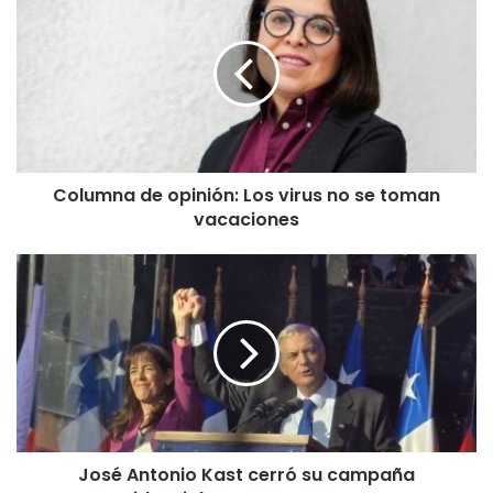
o
l
u
m
n
a
d
e
Columna de opinión: Los virus no se toman
o
vacaciones
p
i
n
J
i
o
ó
s
n
é
:
A
L
n
o
t
s
o
v
n
i
José Antonio Kast cerró su campaña
i