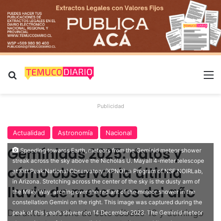
Buscar por
M
Publicidad
Actualidad
Astronomía
Nacional
Gemínidas 2025: datos y
Speeding towards Earth, meteors from the Geminid meteor shower
streak across the sky above the Nicholas U. Mayall 4-meter telescope
cómo observar la última
at Kitt Peak National Observatory (KPNO), a Program of NSF NOIRLab,
in Arizona. Stretching across the center of the sky is the dusty arm of
lluvia de meteoros del año
the Milky Way, arching over the radiant of the meteor shower in the
constellation Gemini on the right. This image was captured during the
Durante la noche de este sábado 13 y domingo
peak of this year’s shower on 14 December 2023. The Geminid meteor