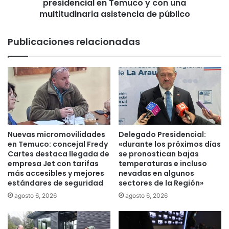
r
presidencial en Temuco y con una
o
u
K
multitudinaria asistencia de público
s
a
n
s
Publicaciones relacionadas
o
t
s
c
e
e
t
r
o
r
m
ó
a
s
n
u
v
c
Nuevas micromovilidades
Delegado Presidencial:
a
a
en Temuco: concejal Fredy
«durante los próximos días
c
m
Cartes destaca llegada de
se pronostican bajas
a
p
empresa Jet con tarifas
temperaturas e incluso
c
más accesibles y mejores
nevadas en algunos
a
estándares de seguridad
sectores de la Región»
i
ñ
o
a
agosto 6, 2026
agosto 6, 2026
n
p
e
r
s
e