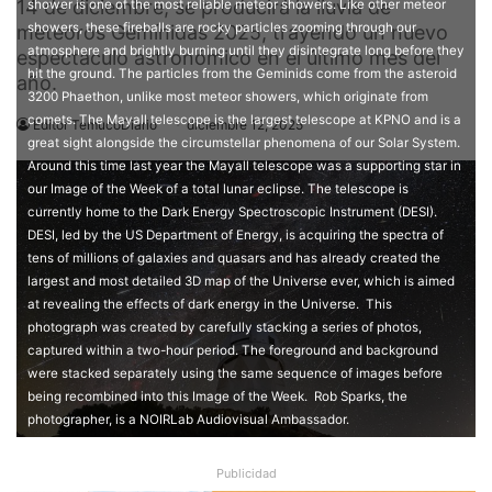
14 de diciembre, se producirá la lluvia de
shower is one of the most reliable meteor showers. Like other meteor
showers, these fireballs are rocky particles zooming through our
meteoros Gemínidas 2025, trayendo un nuevo
atmosphere and brightly burning until they disintegrate long before they
espectáculo astronómico en el último mes del
hit the ground. The particles from the Geminids come from the asteroid
año.
3200 Phaethon, unlike most meteor showers, which originate from
comets. The Mayall telescope is the largest telescope at KPNO and is a
Editor TemucoDiario
diciembre 12, 2025
great sight alongside the circumstellar phenomena of our Solar System.
Around this time last year the Mayall telescope was a supporting star in
our Image of the Week of a total lunar eclipse. The telescope is
currently home to the Dark Energy Spectroscopic Instrument (DESI).
DESI, led by the US Department of Energy, is acquiring the spectra of
tens of millions of galaxies and quasars and has already created the
largest and most detailed 3D map of the Universe ever, which is aimed
at revealing the effects of dark energy in the Universe. This
photograph was created by carefully stacking a series of photos,
captured within a two-hour period. The foreground and background
were stacked separately using the same sequence of images before
being recombined into this Image of the Week. Rob Sparks, the
photographer, is a NOIRLab Audiovisual Ambassador.
Publicidad