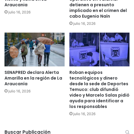
e
Araucania
detienen a presunto
o
r
implicado en el crimen del
julio 16, 2026
s
t
cabo Eugenio Naín
i
i
julio 16, 2026
l
f
e
i
n
c
c
a
i
n
o
a
s
f
o
a
SENAPRED declara Alerta
Roban equipos
q
m
Amarilla en la región de La
tecnológicos y dinero
u
i
Araucanía
desde la sede de Deportes
e
l
Temuco: club difundió
julio 16, 2026
a
video y Marcelo Salas pidió
i
ayuda para identificar a
m
a
los responsables
e
s
n
q
julio 16, 2026
a
u
z
e
Buscar Publicación
a
r