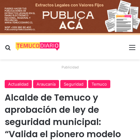
Buscar por
M
Publicidad
Actualidad
Araucanía
Seguridad
Temuco
Alcalde de Temuco y
aprobación de ley de
seguridad municipal:
“Valida el pionero modelo