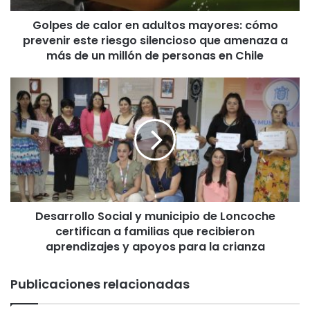
c
Golpes de calor en adultos mayores: cómo
a
prevenir este riesgo silencioso que amenaza a
l
o
más de un millón de personas en Chile
r
e
D
n
e
a
s
d
a
u
r
l
r
t
o
o
l
s
l
m
Desarrollo Social y municipio de Loncoche
o
a
certifican a familias que recibieron
S
y
o
aprendizajes y apoyos para la crianza
o
c
r
i
Publicaciones relacionadas
e
a
s
l