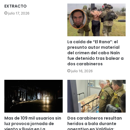
:
y
EXTRACTO
c
m
julio 17, 2026
ó
u
m
n
o
i
p
c
r
i
La caída de “El Rana”: el
e
p
presunto autor material
v
i
del crimen del cabo Naín
e
o
fue detenido tras balear a
n
dos carabineros
d
i
e
julio 16, 2026
r
L
e
o
s
n
t
c
e
o
r
c
i
h
Mas de 109 mil usuarios sin
Dos carabineros resultan
e
e
luz provoca jornada de
heridos a bala durante
s
c
viento y lluvia en La
operativo en Valdivia:
g