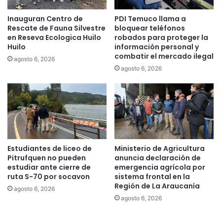
d
e
Inauguran Centro de
PDI Temuco llama a
e
n
Rescate de Fauna Silvestre
bloquear teléfonos
l
s
en Reseva Ecologica Huilo
robados para proteger la
a
i
Huilo
información personal y
d
o
combatir el mercado ilegal
agosto 6, 2026
i
n
agosto 6, 2026
s
a
c
d
a
a
p
s
a
y
c
p
i
e
d
n
Estudiantes de liceo de
Ministerio de Agricultura
a
s
Pitrufquen no pueden
anuncia declaración de
d
i
estudiar ante cierre de
emergencia agrícola por
o
ruta S-70 por socavon
sistema frontal en la
Región de La Araucanía
n
agosto 6, 2026
a
agosto 6, 2026
d
o