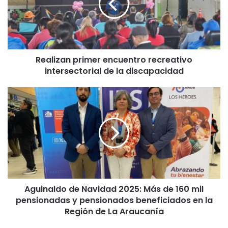
i
z
a
n
p
Realizan primer encuentro recreativo
r
intersectorial de la discapacidad
i
m
e
A
r
g
e
u
n
i
c
n
u
a
e
l
n
d
t
o
r
Aguinaldo de Navidad 2025: Más de 160 mil
d
o
pensionadas y pensionados beneficiados en la
e
r
N
Región de La Araucanía
e
a