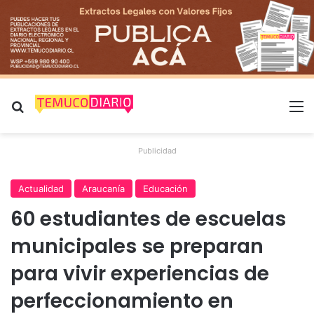
Buscar por
M
Publicidad
Actualidad
Araucanía
Educación
60 estudiantes de escuelas
municipales se preparan
para vivir experiencias de
perfeccionamiento en