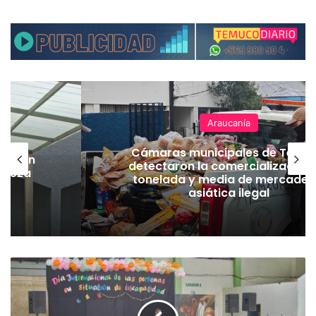
Araucanía
Cámaras municipales de Temu
lación
detectaron la comercialización
hueza
tonelada y media de mercader
pó
asiática ilegal
R
e
a
l