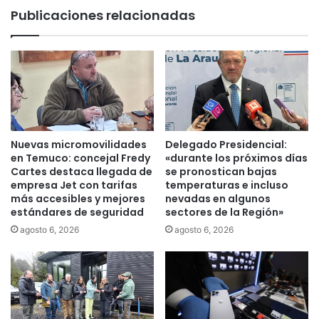
c
v
Publicaciones relacionadas
r
i
e
d
a
a
t
d
i
2
v
0
o
2
i
5
n
:
Nuevas micromovilidades
Delegado Presidencial:
t
M
en Temuco: concejal Fredy
«durante los próximos días
e
á
Cartes destaca llegada de
se pronostican bajas
r
s
empresa Jet con tarifas
temperaturas e incluso
s
más accesibles y mejores
nevadas en algunos
d
estándares de seguridad
sectores de la Región»
e
e
c
1
agosto 6, 2026
agosto 6, 2026
t
6
o
0
r
m
i
i
a
l
l
p