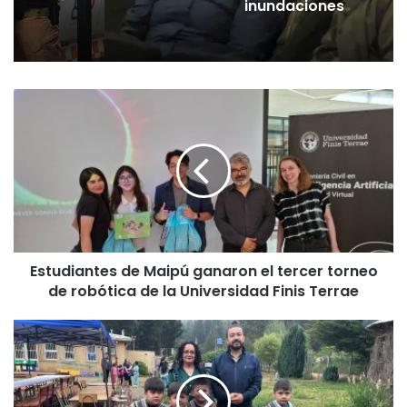
inundaciones
E
s
t
u
d
i
a
n
t
Estudiantes de Maipú ganaron el tercer torneo
e
de robótica de la Universidad Finis Terrae
s
d
e
C
M
o
a
n
i
a
p
d