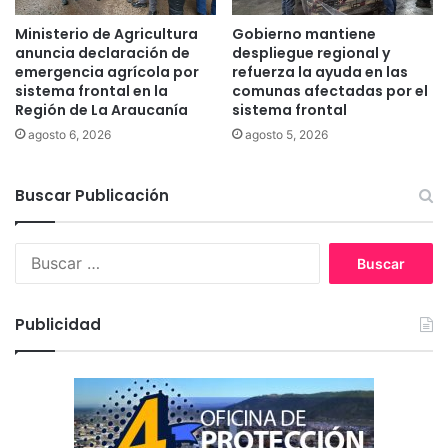
s
i
i
ñ
Ministerio de Agricultura
Gobierno mantiene
d
o
anuncia declaración de
despliegue regional y
a
s
emergencia agrícola por
refuerza la ayuda en las
d
y
sistema frontal en la
comunas afectadas por el
F
Región de La Araucanía
sistema frontal
n
i
i
agosto 6, 2026
agosto 5, 2026
n
ñ
i
a
s
Buscar Publicación
s
T
m
e
a
B
r
p
u
r
u
s
a
c
c
e
h
Publicidad
a
e
r
d
:
e
E
r
c