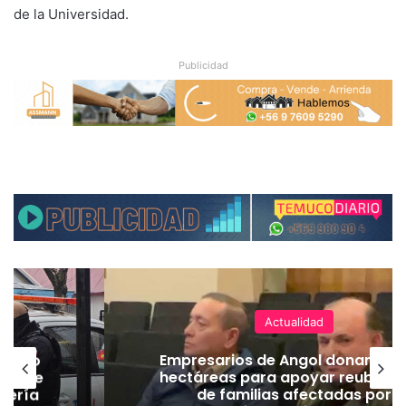
de la Universidad.
Publicidad
Actualidad
emuco
Empresarios de Angol donan cua
ión de
hectáreas para apoyar reubicac
dería
de familias afectadas por