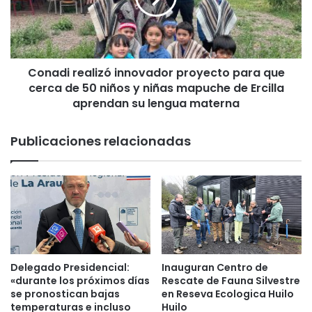
ú
i
g
r
a
e
n
a
a
Conadi realizó innovador proyecto para que
l
r
cerca de 50 niños y niñas mapuche de Ercilla
i
o
z
aprendan su lengua materna
n
ó
e
i
Publicaciones relacionadas
l
n
t
n
e
o
r
v
c
a
e
d
r
o
t
r
o
p
Delegado Presidencial:
Inauguran Centro de
r
r
«durante los próximos días
Rescate de Fauna Silvestre
n
o
se pronostican bajas
en Reseva Ecologica Huilo
e
y
temperaturas e incluso
Huilo