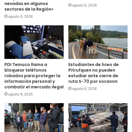
o
nevadas en algunos
e
agosto 6, 2026
sectores de la Región»
d
c
e
t
agosto 6, 2026
r
o
o
p
b
a
ó
r
t
a
i
q
c
u
PDI Temuco llama a
Estudiantes de liceo de
a
e
bloquear teléfonos
Pitrufquen no pueden
d
c
robados para proteger la
estudiar ante cierre de
e
e
información personal y
ruta S-70 por socavon
l
r
combatir el mercado ilegal
agosto 6, 2026
a
c
agosto 6, 2026
U
a
n
d
i
e
v
5
e
0
r
n