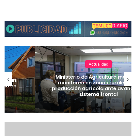
Actualidad
Ministerio de Agricultura manti
lecerán
monitoreo en zonas rurales y 
lado en
producción agrícola ante avance
sistema frontal
E
X