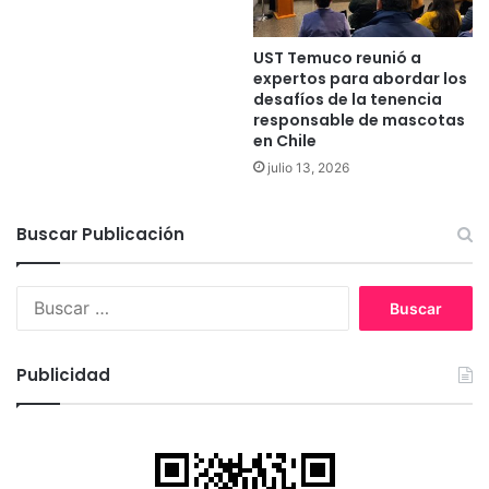
UST Temuco reunió a
expertos para abordar los
desafíos de la tenencia
responsable de mascotas
en Chile
julio 13, 2026
Buscar Publicación
B
u
s
c
Publicidad
a
r
: