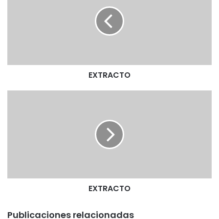
T
R
A
C
T
O
EXTRACTO
E
X
T
R
A
C
T
O
EXTRACTO
Publicaciones relacionadas