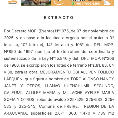
E X T R A C T O
Por Decreto MOP. (Exento) Nº1075, de 07 de noviembre de
2025, y en base a la facultad otorgada por el artículo 3°
letra a), 10° letra c), 14° letra e) y 105° del DFL. MOP.
Nº850 de 1997, que fijó el texto refundido, coordinado y
sistematizado de la Ley N°15.840 y del DFL. MOP. N°206
de 1960, se expropiaron los lotes de terreno N°s.81, 83, 84
y 88, para la obra: MEJORAMIENTO CBI ALLIPEN FOLILCO
LAFQUEN, que figura a nombre de TORO ALONSO NANCY
JANET Y OTROS, LLANAO HUENCHUMIL SEGUNDO,
CALFUMIL ALLILEF MARIA y MILLACHE AYELEF MARIA
SOFIA Y OTROS, roles de avalúo 325-529, 325-532, 325-
533 y 325-545, Comuna de FREIRE, REGION DE LA
ARAUCANÍA, superficies 2.871, 363, 1.470 y 739 m2