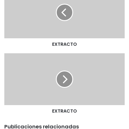
T
R
A
C
T
O
EXTRACTO
E
X
T
R
A
C
T
O
EXTRACTO
Publicaciones relacionadas