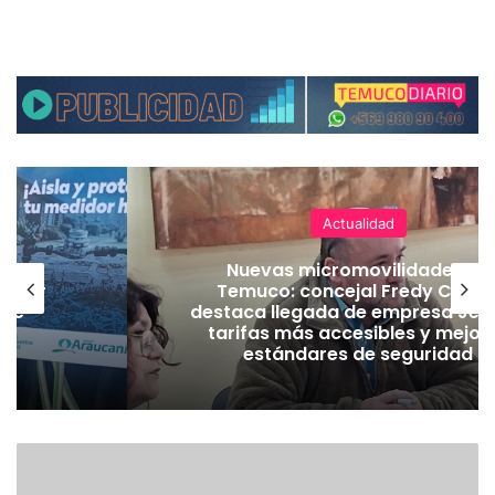
Actualidad
Nuevas micromovilidades en
a por
Temuco: concejal Fredy Carte
 de
destaca llegada de empresa Jet
tarifas más accesibles y mejor
estándares de seguridad
E
X